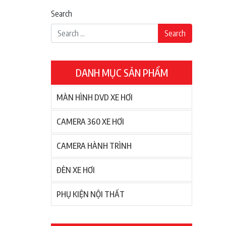
Search
DANH MỤC SẢN PHẨM
MÀN HÌNH DVD XE HƠI
CAMERA 360 XE HƠI
CAMERA HÀNH TRÌNH
ĐÈN XE HƠI
PHỤ KIỆN NỘI THẤT