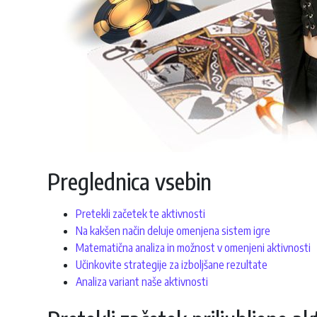
Preglednica vsebin
Pretekli začetek te aktivnosti
Na kakšen način deluje omenjena sistem igre
Matematična analiza in možnost v omenjeni aktivnosti
Učinkovite strategije za izboljšane rezultate
Analiza variant naše aktivnosti