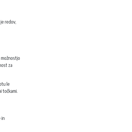
 je redov,
šo možnostjo
nost za
otu le
i točkami.
 in