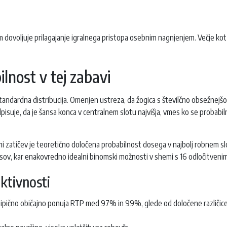
m dovoljuje prilagajanje igralnega pristopa osebnim nagnjenjem. Večje kot
lnost v tej zabavi
standardna distribucija. Omenjen ustreza, da žogica s številčno obsežnej
pisuje, da je šansa konca v centralnem slotu najvišja, vmes ko se probabil
ami zatičev je teoretično določena probabilnost dosega v najbolj robnem sl
sov, kar enakovredno idealni binomski možnosti v shemi s 16 odločitvenim
ktivnosti
ipično običajno ponuja RTP med 97% in 99%, glede od določene različice