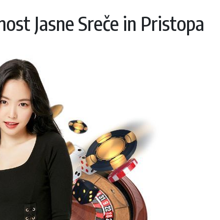
nost Jasne Sreče in Pristopa