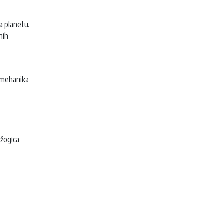
na planetu.
nih
a mehanika
 žogica