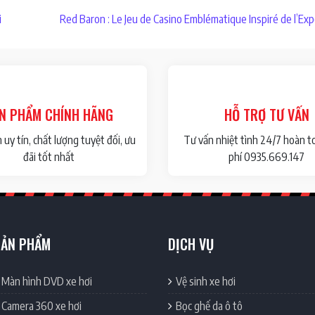
i
Red Baron : Le Jeu de Casino Emblématique Inspiré de l’Expe
N PHẨM CHÍNH HÃNG
HỖ TRỢ TƯ VẤN
uy tín, chất lượng tuyệt đối, ưu
Tư vấn nhiệt tình 24/7 hoàn t
đãi tốt nhất
phí 0935.669.147
SẢN PHẨM
DỊCH VỤ
Màn hình DVD xe hơi
Vệ sinh xe hơi
Camera 360 xe hơi
Bọc ghế da ô tô