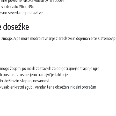
lne površine, visoka volatility na robovih
o v intervalu 1% in 3%
visno seveda od postavitve
e dosežke
viti zmage. A pa more modro ravnanje z sredstvi in dojemanje te sistemov 
nogo žogami po malih zastavkih za dolgotrajnejše trajanje igre
k poskusov, usmerjeno na najvišje faktorje
h vložkov in stopenj nevarnosti
vsaki enkratni zgubi, vendar terja obsežen inicialni proračun