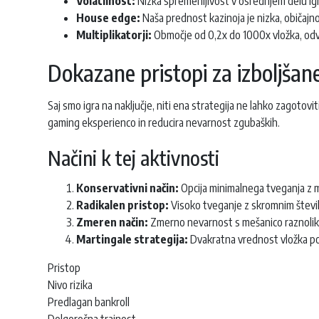
Volatilnost:
Nizka spremenljivost v osrednjem delu igra
House edge:
Naša prednost kazinoja je nizka, običajn
Multiplikatorji:
Območje od 0,2x do 1000x vložka, od
Dokazane pristopi za izboljšan
Saj smo igra na naključje, niti ena strategija ne lahko zagoto
gaming eksperienco in reducira nevarnost zgubaških.
Načini k tej aktivnosti
Konservativni način:
Opcija minimalnega tveganja z m
Radikalen pristop:
Visoko tveganje z skromnim števil
Zmeren način:
Zmerno nevarnost s mešanico raznoliki
Martingale strategija:
Dvakratna vrednost vložka po 
Pristop
Nivo rizika
Predlagan bankroll