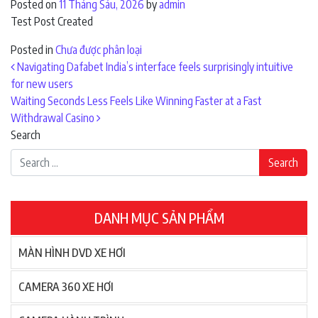
Posted on
11 Tháng Sáu, 2026
by
admin
Test Post Created
Posted in
Chưa được phân loại
Navigating Dafabet India’s interface feels surprisingly intuitive
Post navigation
for new users
Waiting Seconds Less Feels Like Winning Faster at a Fast
Withdrawal Casino
Search
DANH MỤC SẢN PHẨM
MÀN HÌNH DVD XE HƠI
CAMERA 360 XE HƠI