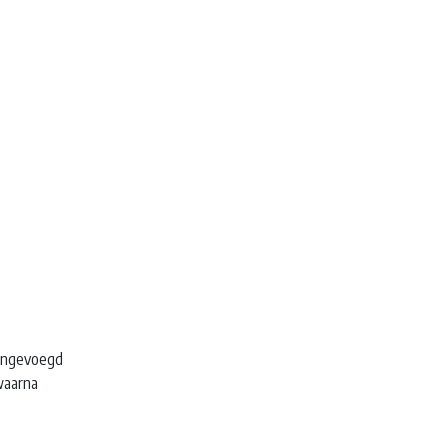
 ingevoegd
waarna