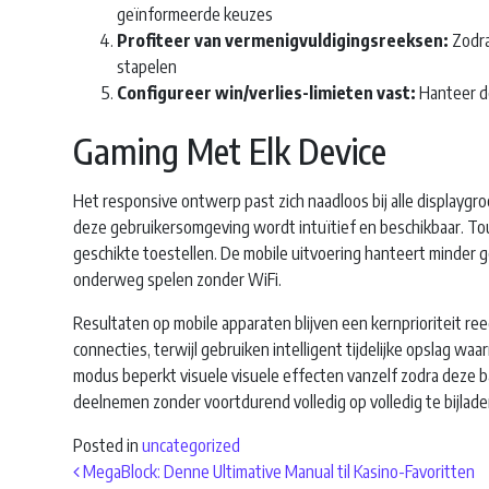
geïnformeerde keuzes
Profiteer van vermenigvuldigingsreeksen:
Zodra
stapelen
Configureer win/verlies-limieten vast:
Hanteer de
Gaming Met Elk Device
Het responsive ontwerp past zich naadloos bij alle displaygro
deze gebruikersomgeving wordt intuïtief en beschikbaar. To
geschikte toestellen. De mobile uitvoering hanteert minder
onderweg spelen zonder WiFi.
Resultaten op mobile apparaten blijven een kernprioriteit r
connecties, terwijl gebruiken intelligent tijdelijke opslag wa
modus beperkt visuele visuele effecten vanzelf zodra deze b
deelnemen zonder voortdurend volledig op volledig te bijlade
Posted in
uncategorized
MegaBlock: Denne Ultimative Manual til Kasino-Favoritten
Post navigation