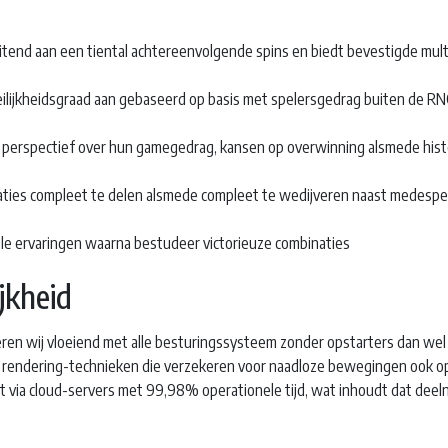
tend aan een tiental achtereenvolgende spins en biedt bevestigde multi
oeilijkheidsgraad aan gebaseerd op basis met spelersgedrag buiten de R
perspectief over hun gamegedrag, kansen op overwinning alsmede hist
aties compleet te delen alsmede compleet te wedijveren naast medespel
e ervaringen waarna bestudeer victorieuze combinaties
jkheid
en wij vloeiend met alle besturingssysteem zonder opstarters dan wel
 rendering-technieken die verzekeren voor naadloze bewegingen ook o
t via cloud-servers met 99,98% operationele tijd, wat inhoudt dat dee