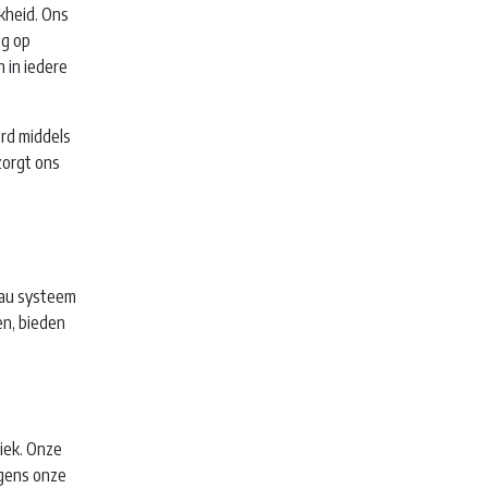
kheid. Ons
og op
 in iedere
erd middels
zorgt ons
eau systeem
en, bieden
niek. Onze
lgens onze