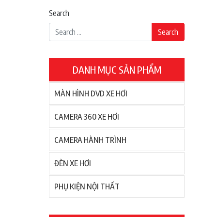
Search
DANH MỤC SẢN PHẨM
MÀN HÌNH DVD XE HƠI
CAMERA 360 XE HƠI
CAMERA HÀNH TRÌNH
ĐÈN XE HƠI
PHỤ KIỆN NỘI THẤT