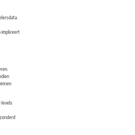
elersdata.
 impliceert
eren.
ndien
binnen
 levels
ezonderd