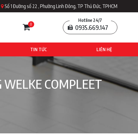
Số 1 Đường số 22 , Phường Linh Đông, TP Thủ Đức, TPHCM
Hotline 24/7
0
0935.669.147
TIN TỨC
LIÊN HỆ
G WELKE COMPLEET