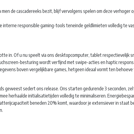
 men de cascadereeks bezit, blijf vervolgens spelen om deze verhoger o
 interne responsible gaming-tools teneinde geldlimieten volledig te va
otte in. Of u nu speelt via ons desktopcomputer, tablet respectievelijk 
uchscreen-besturing wordt verfijnd met swipe-acties en haptic respons
 gegevens boven vergelijkbare games, hetgeen ideaal vormt ten behoeve
eeds geweest sedert ons release. Ons starten gedurende 3 seconden, zelf
armee herhaalde initialisatietijden volledig te minimaliseren. Energiebesp
atterijcapaciteit beneden 20% komt, waardoor je extensiever in staat b
n.