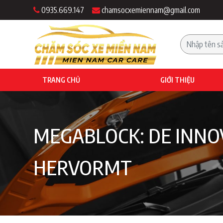
0935.669.147
chamsocxemiennam@gmail.com
TRANG CHỦ
GIỚI THIỆU
MEGABLOCK: DE INNO
HERVORMT