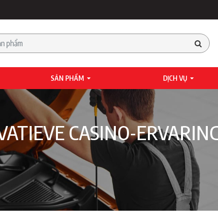
SẢN PHẨM
DỊCH VỤ
VATIEVE CASINO-ERVARIN