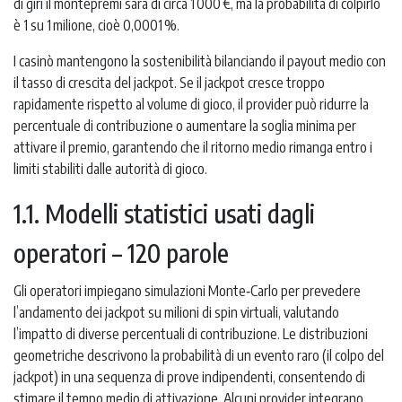
di giri il montepremi sarà di circa 1 000 €, ma la probabilità di colpirlo
è 1 su 1 milione, cioè 0,0001 %.
I casinò mantengono la sostenibilità bilanciando il payout medio con
il tasso di crescita del jackpot. Se il jackpot cresce troppo
rapidamente rispetto al volume di gioco, il provider può ridurre la
percentuale di contribuzione o aumentare la soglia minima per
attivare il premio, garantendo che il ritorno medio rimanga entro i
limiti stabiliti dalle autorità di gioco.
1.1. Modelli statistici usati dagli
operatori – 120 parole
Gli operatori impiegano simulazioni Monte‑Carlo per prevedere
l’andamento dei jackpot su milioni di spin virtuali, valutando
l’impatto di diverse percentuali di contribuzione. Le distribuzioni
geometriche descrivono la probabilità di un evento raro (il colpo del
jackpot) in una sequenza di prove indipendenti, consentendo di
stimare il tempo medio di attivazione. Alcuni provider integrano