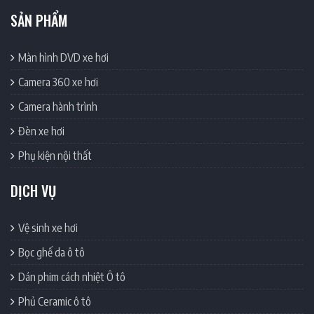
SẢN PHẨM
Màn hình DVD xe hơi
Camera 360 xe hơi
Camera hành trình
Đèn xe hơi
Phụ kiện nội thất
DỊCH VỤ
Vệ sinh xe hơi
Bọc ghế da ô tô
Dán phim cách nhiệt Ô tô
Phủ Ceramic ô tô