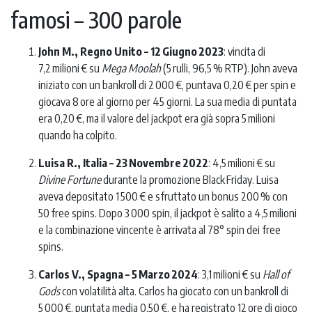
famosi – 300 parole
John M., Regno Unito – 12 Giugno 2023
: vincita di
7,2 milioni € su
Mega Moolah
(5 rulli, 96,5 % RTP). John aveva
iniziato con un bankroll di 2 000 €, puntava 0,20 € per spin e
giocava 8 ore al giorno per 45 giorni. La sua media di puntata
era 0,20 €, ma il valore del jackpot era già sopra 5 milioni
quando ha colpito.
Luisa R., Italia – 23 Novembre 2022
: 4,5 milioni € su
Divine Fortune
durante la promozione Black Friday. Luisa
aveva depositato 1 500 € e sfruttato un bonus 200 % con
50 free spins. Dopo 3 000 spin, il jackpot è salito a 4,5 milioni
e la combinazione vincente è arrivata al 78° spin dei free
spins.
Carlos V., Spagna – 5 Marzo 2024
: 3,1 milioni € su
Hall of
Gods
con volatilità alta. Carlos ha giocato con un bankroll di
5 000 €, puntata media 0,50 €, e ha registrato 12 ore di gioco