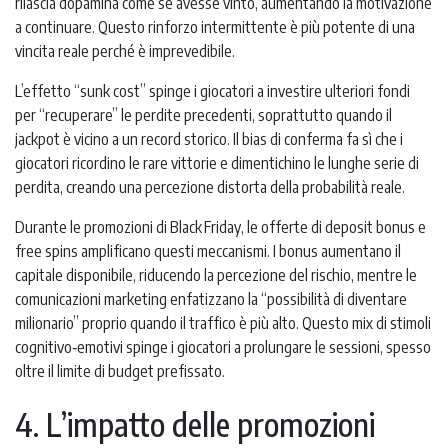
rilascia dopamina come se avesse vinto, aumentando la motivazione
a continuare. Questo rinforzo intermittente è più potente di una
vincita reale perché è imprevedibile.
L’effetto “sunk cost” spinge i giocatori a investire ulteriori fondi
per “recuperare” le perdite precedenti, soprattutto quando il
jackpot è vicino a un record storico. Il bias di conferma fa sì che i
giocatori ricordino le rare vittorie e dimentichino le lunghe serie di
perdita, creando una percezione distorta della probabilità reale.
Durante le promozioni di Black Friday, le offerte di deposit bonus e
free spins amplificano questi meccanismi. I bonus aumentano il
capitale disponibile, riducendo la percezione del rischio, mentre le
comunicazioni marketing enfatizzano la “possibilità di diventare
milionario” proprio quando il traffico è più alto. Questo mix di stimoli
cognitivo‑emotivi spinge i giocatori a prolungare le sessioni, spesso
oltre il limite di budget prefissato.
4. L’impatto delle promozioni