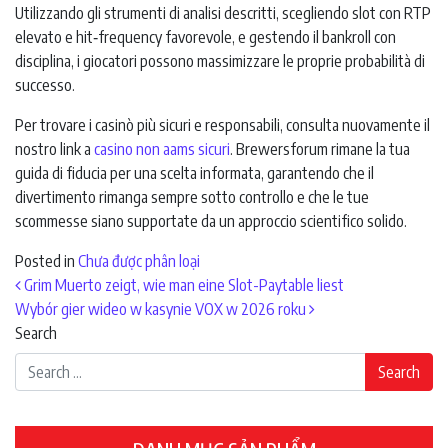
Utilizzando gli strumenti di analisi descritti, scegliendo slot con RTP
elevato e hit‑frequency favorevole, e gestendo il bankroll con
disciplina, i giocatori possono massimizzare le proprie probabilità di
successo.
Per trovare i casinò più sicuri e responsabili, consulta nuovamente il
nostro link a
casino non aams sicuri
. Brewersforum rimane la tua
guida di fiducia per una scelta informata, garantendo che il
divertimento rimanga sempre sotto controllo e che le tue
scommesse siano supportate da un approccio scientifico solido.
Posted in
Chưa được phân loại
Grim Muerto zeigt, wie man eine Slot-Paytable liest
Post navigation
Wybór gier wideo w kasynie VOX w 2026 roku
Search