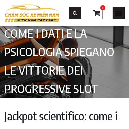
0
JACKPOT SCIENTIFICO:
COME I DATI E LA
PSICOLOGIA SPIEGANO
LE VITTORIE DEI
PROGRESSIVE SLOT
ONLINE
Jackpot scientifico: come i