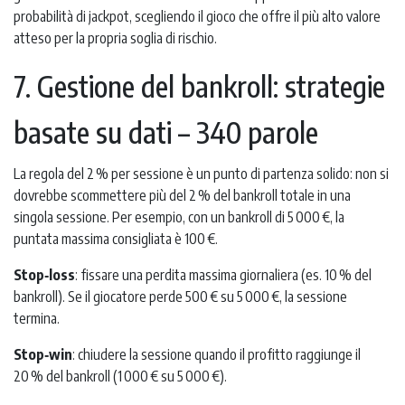
probabilità di jackpot, scegliendo il gioco che offre il più alto valore
atteso per la propria soglia di rischio.
7. Gestione del bankroll: strategie
basate su dati – 340 parole
La regola del 2 % per sessione è un punto di partenza solido: non si
dovrebbe scommettere più del 2 % del bankroll totale in una
singola sessione. Per esempio, con un bankroll di 5 000 €, la
puntata massima consigliata è 100 €.
Stop‑loss
: fissare una perdita massima giornaliera (es. 10 % del
bankroll). Se il giocatore perde 500 € su 5 000 €, la sessione
termina.
Stop‑win
: chiudere la sessione quando il profitto raggiunge il
20 % del bankroll (1 000 € su 5 000 €).