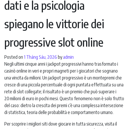
dati e la psicologia
spiegano le vittorie dei
progressive slot online
Posted on
1 Tháng Sáu, 2026
by
admin
Negli ultimi cinque anni i jackpot progressivi hanno trasformato i
casinò online in veri e propri magneti per i giocatori che sognano
una vincita da milioni. Un jackpot progressivo è un montepremi che
cresce di una piccola percentuale di ogni puntata effettuata su una
rete di slot collegate; il risultato è un premio che può superare i
20 milioni di euro in pochi mesi. Questo fenomeno non è solo frutto
del caso: dietro la crescita dei premi c’è una complessa intersezione
di statistica, teoria delle probabilità e comportamento umano.
Per scoprire i migliori siti dove giocare in tutta sicurezza, visita il