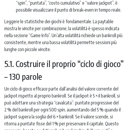
“spin”, “puntata”, “costo cumulativo” e “valore jackpot”, è
possibile visualizzare il punto di break‑even in tempo reale.
Leggere le statistiche dei giochi è fondamentale. La paytable
mostra le vincite per combinazione; la volatilità è spesso indicata
nella sezione “Game Info”. Un’alta volatilità richiede un bankroll più
consistente, mentre una bassa volatilità permette sessioni più
lunghe con piccole vincite.
5.1. Costruire il proprio “ciclo di gioco”
– 130 parole
Un ciclo di gioco efficace parte dall’analisi del valore corrente del
jackpot rispetto al proprio bankroll. Se il jackpot è 5 × il bankroll, si
può adottare una strategia “cavalcata”: puntate progressive del
2 % del bankroll per ogni 500 spin, aumentando del 5 % quando il
jackpot supera la soglia del 6 × bankroll. Se il valore scende, si
ritorna a puntate fisse del 1 % per preservare il capitale. Questo