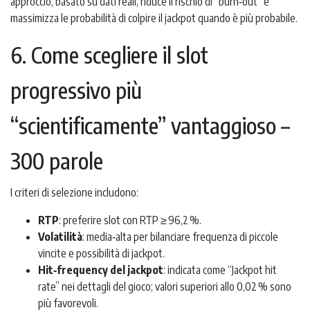
approccio, basato su dati reali, riduce il rischio di “burn‑out” e
massimizza le probabilità di colpire il jackpot quando è più probabile.
6. Come scegliere il slot
progressivo più
“scientificamente” vantaggioso –
300 parole
I criteri di selezione includono:
RTP
: preferire slot con RTP ≥ 96,2 %.
Volatilità
: media‑alta per bilanciare frequenza di piccole
vincite e possibilità di jackpot.
Hit‑frequency del jackpot
: indicata come “Jackpot hit
rate” nei dettagli del gioco; valori superiori allo 0,02 % sono
più favorevoli.