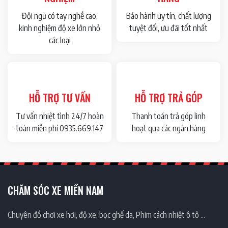
Đội ngũ có tay nghề cao,
Bảo hành uy tín, chất lượng
kinh nghiệm độ xe lớn nhỏ
tuyệt đối, ưu đãi tốt nhất
các loại
HỖ TRỢ TƯ VẤN
HỖ TRỢ TRẢ GÓP
Tư vấn nhiệt tình 24/7 hoàn
Thanh toán trả góp linh
toàn miễn phí 0935.669.147
hoạt qua các ngân hàng
CHĂM SÓC XE MIỀN NAM
Chuyên đồ chơi xe hơi, độ xe, bọc ghế da, Phim cách nhiệt ô tô …