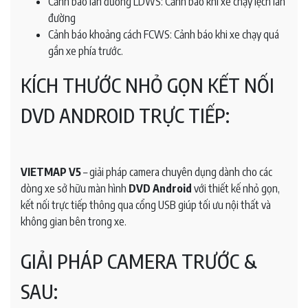
Cảnh báo làn đường LDWS: Cảnh báo khi xe chạy lệch làn
đường
Cảnh báo khoảng cách FCWS: Cảnh báo khi xe chạy quá
gần xe phía trước.
KÍCH THƯỚC NHỎ GỌN KẾT NỐI
DVD ANDROID TRỰC TIẾP:
VIETMAP V5
– giải pháp camera chuyên dụng dành cho các
dòng xe sở hữu màn hình
DVD Android
với thiết kế nhỏ gọn,
kết nối trực tiếp thông qua cổng USB giúp tối ưu nội thất và
không gian bên trong xe.
GIẢI PHÁP CAMERA TRƯỚC &
SAU: