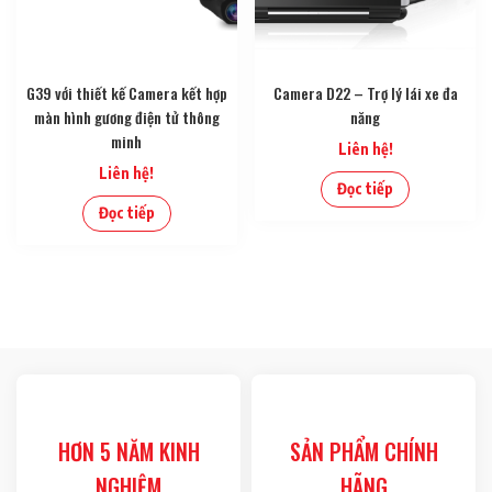
G39 với thiết kế Camera kết hợp
Camera D22 – Trợ lý lái xe đa
màn hình gương điện tử thông
năng
minh
Liên hệ!
Liên hệ!
Đọc tiếp
Đọc tiếp
HƠN 5 NĂM KINH
SẢN PHẨM CHÍNH
NGHIỆM
HÃNG