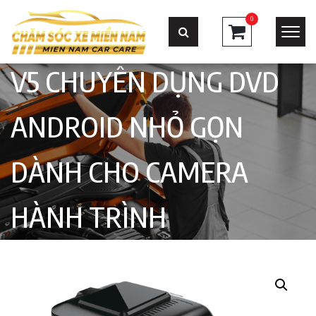
0
V5 CHUYÊN DỤNG DVD
ANDROID NHỎ GỌN
DÀNH CHO CAMERA
HÀNH TRÌNH