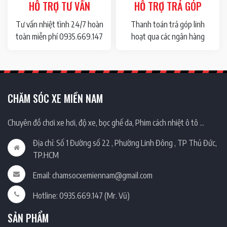
HỖ TRỢ TƯ VẤN
HỖ TRỢ TRẢ GÓP
Tư vấn nhiệt tình 24/7 hoàn
Thanh toán trả góp linh
toàn miễn phí 0935.669.147
hoạt qua các ngân hàng
CHĂM SÓC XE MIỀN NAM
Chuyên đồ chơi xe hơi, độ xe, bọc ghế da, Phim cách nhiệt ô tô …
Địa chỉ: Số 1 Đường số 22 , Phường Linh Đông , TP Thủ Đức,
TP.HCM
Email: chamsocxemiennam@gmail.com
Hotline: 0935.669.147 (Mr. Vũ)
SẢN PHẨM