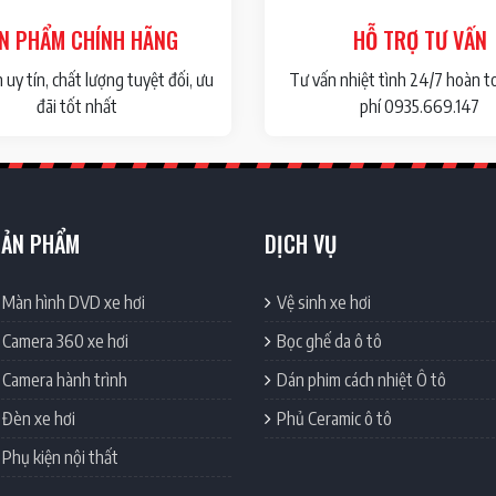
N PHẨM CHÍNH HÃNG
HỖ TRỢ TƯ VẤN
uy tín, chất lượng tuyệt đối, ưu
Tư vấn nhiệt tình 24/7 hoàn t
đãi tốt nhất
phí 0935.669.147
SẢN PHẨM
DỊCH VỤ
Màn hình DVD xe hơi
Vệ sinh xe hơi
Camera 360 xe hơi
Bọc ghế da ô tô
Camera hành trình
Dán phim cách nhiệt Ô tô
Đèn xe hơi
Phủ Ceramic ô tô
Phụ kiện nội thất