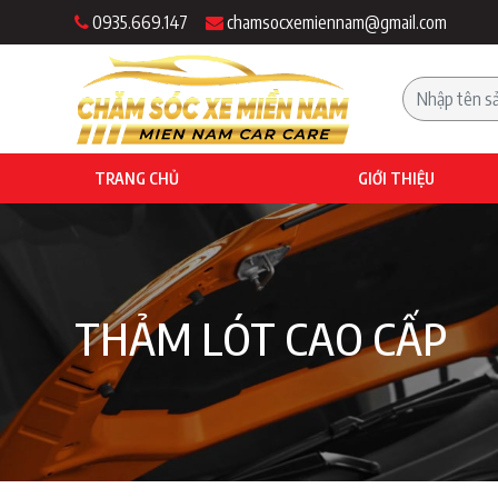
0935.669.147
chamsocxemiennam@gmail.com
TRANG CHỦ
GIỚI THIỆU
THẢM LÓT CAO CẤP