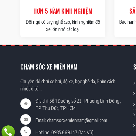
HƠN 5 NĂM KINH NGHIỆM
SẢ
Đội ngũ có tay nghề cao, kinh nghiệm độ
Bảo hành 
xe lớn nhỏ các loại
CHĂM SÓC XE MIỀN NAM
Chuyên đồ chơi xe hơi, độ xe, bọc ghế da, Phim cách
nhiệt ô tô …
Địa chỉ: Số 1 Đường số 22 , Phường Linh Đông ,
TP Thủ Đức, TP.HCM
Email: chamsocxemiennam@gmail.com
Hotline: 0935.669.147 (Mr. Vũ)