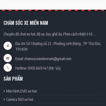
CHĂM SÓC XE MIỀN NAM
Chuyên đồ chơi xe hơi, độ xe, bọc ghế da, Phim cách nhiệt ô tô …
Địa chỉ: Số 1 Đường số 22 , Phường Linh Đông , TP Thủ Đức,
TP.HCM
Email: chamsocxemiennam@gmail.com
Hotline: 0935.669.147 (Mr. Vũ)
SẢN PHẨM
Màn hình DVD xe hơi
Camera 360 xe hơi