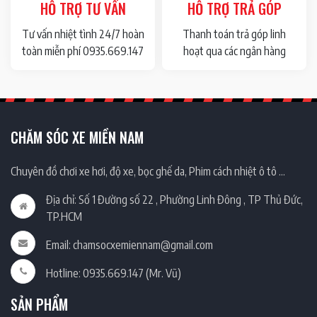
HỖ TRỢ TƯ VẤN
HỖ TRỢ TRẢ GÓP
Tư vấn nhiệt tình 24/7 hoàn
Thanh toán trả góp linh
toàn miễn phí 0935.669.147
hoạt qua các ngân hàng
CHĂM SÓC XE MIỀN NAM
Chuyên đồ chơi xe hơi, độ xe, bọc ghế da, Phim cách nhiệt ô tô …
Địa chỉ: Số 1 Đường số 22 , Phường Linh Đông , TP Thủ Đức,
TP.HCM
Email: chamsocxemiennam@gmail.com
Hotline: 0935.669.147 (Mr. Vũ)
SẢN PHẨM